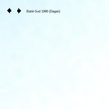
Batié-Sud 1990 (Dagari)