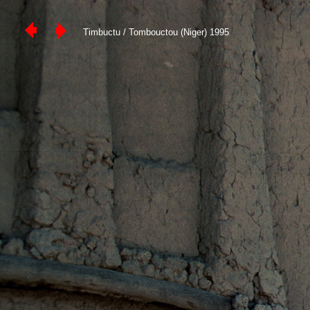
Timbuctu / Tombouctou (Niger) 1995