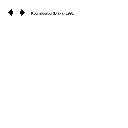
Koumboulou (Diaka) 1991