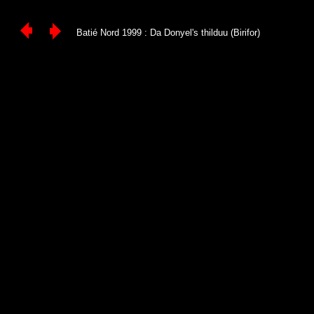
Batié Nord 1999 : Da Donyel's thilduu (Birifor)