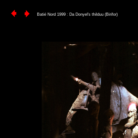
Batié Nord 1999 : Da Donyel's thilduu (Birifor)