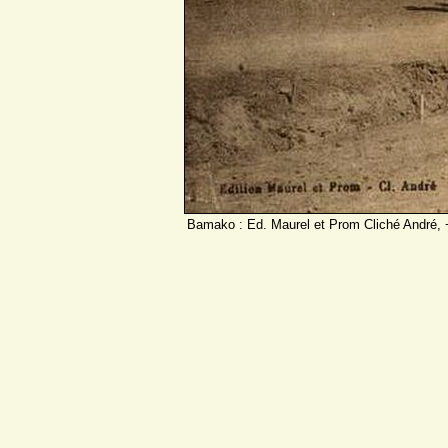
Bamako : Ed. Maurel et Prom Cliché André, 